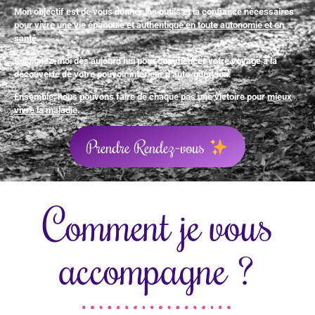
Mon objectif est de vous donner les outils et la confiance nécessaires
pour
vivre une vie épanouie et authentique en toute autonomie et en
santé
.
Rejoignez-moi dès aujourd’hui pour commencer votre voyage à la
découverte de votre pouvoir intérieur d’auto-guérison.
Ensemble, nous pouvons faire de chaque pas une victoire pour
mieux
vivre la maladie
.
Prendre Rendez-vous
Comment je vous
accompagne ?