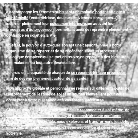
J’accompagne les femmes
subissant une maladie portant atteinte à
leur féminité
(endométriose, douleurs pelviennes chroniques…) à
incarner pleinement leur
puissance intérieure
, en activant leur
processus d’auto-guérison
, permettant ainsi de reprendre pleinement
confiance en soi et en la Vie
.
En effet, le pouvoir d’auto-guérison est une
capacité innée à notre
organisme de se réparer et de se régénérer
. C’est un processus
biologique complexe qui se met en œuvre en réponse à des blessures,
des maladies ou tout autre déséquilibre.
Je crois en la capacité de chacun de
se reconnecter à ce processus
afin de devenir pleinement acteur de sa santé
.
Mon approche globale et personnalisée repose sur différents outils de
renforcement de l’estime
de soi et un soutien bienveillant pour
vous
connecter à votre puissance et à vos forces intérieures
.
Chaque séance est une
opportunité de se reconnecter à soi-même, de
se libérer des peurs et des doutes, et de construire une confiance
durable en la Vie
. Ensemble, nous explorons et
transformons les défis
en forces
, afin que vous avanciez avec assurance et sérénité dans
votre vie.